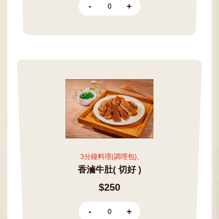
-
+
3分鐘料理(調理包),
香滷牛肚( 切好 )
$250
-
+