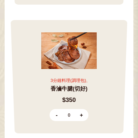
3分鐘料理(調理包),
香滷牛腱(切好)
$350
-
+