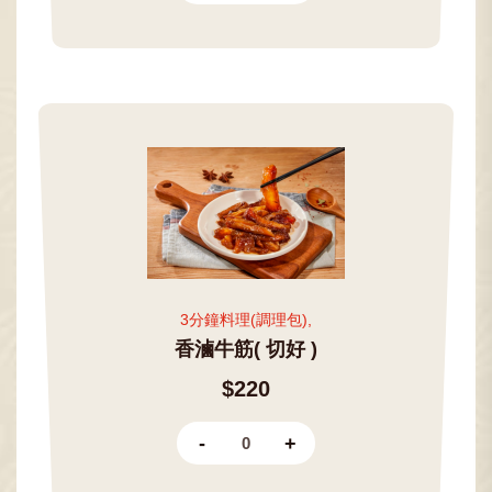
3分鐘料理(調理包),
香滷牛筋( 切好 )
$220
-
+