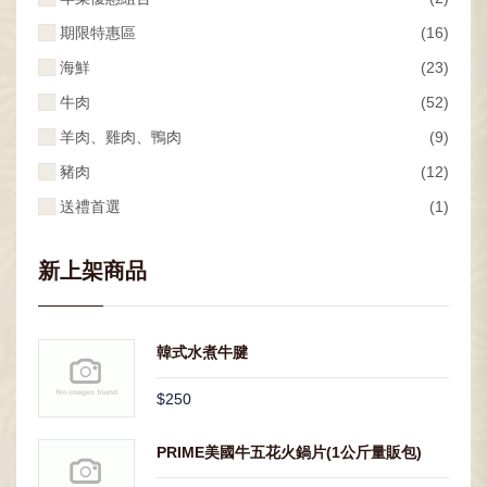
期限特惠區
(16)
海鮮
(23)
牛肉
(52)
羊肉、雞肉、鴨肉
(9)
豬肉
(12)
送禮首選
(1)
新上架商品
韓式水煮牛腱
$250
PRIME美國牛五花火鍋片(1公斤量販包)