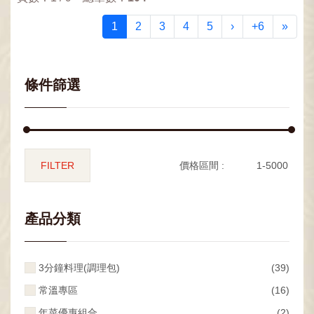
1
2
3
4
5
›
+6
»
條件篩選
價格區間 :
產品分類
3分鐘料理(調理包)
(39)
常溫專區
(16)
年菜優惠組合
(2)