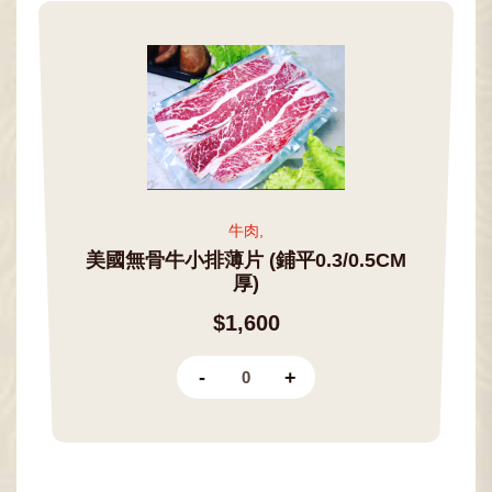
牛肉,
美國無骨牛小排薄片 (鋪平0.3/0.5CM
厚)
$1,600
-
+