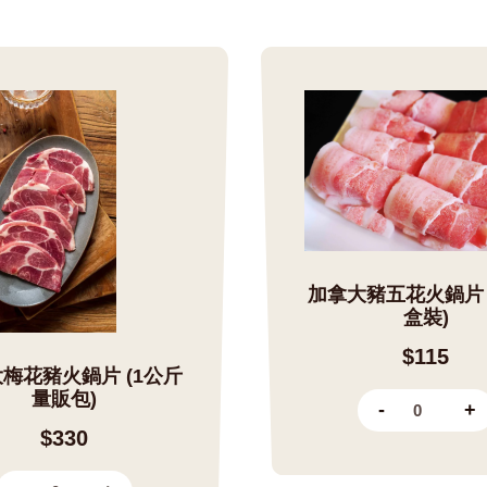
加拿大豬五花火鍋片 (
盒裝)
$115
梅花豬火鍋片 (1公斤
量販包)
-
+
$330