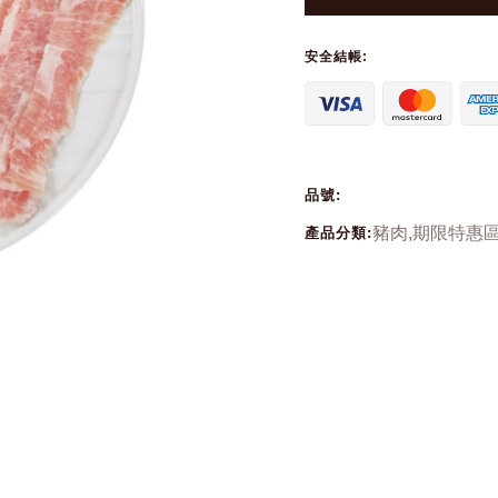
安全結帳:
品號:
豬肉,
期限特惠區
產品分類: