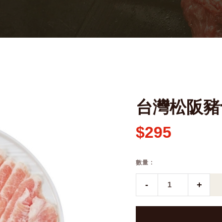
台灣松阪豬
$295
數量 :
-
+