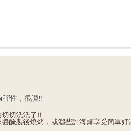
彈性，很讚!!
切切洗洗了!!
末醬醃製後燒烤，或灑些許海鹽享受簡單好