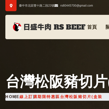
臺中市北區雙十路二段23號
rs80445700@gmail.com
首頁
台灣松阪豬切片
HOME
線上訂購
期限特惠區
台灣松阪豬切片(盒裝