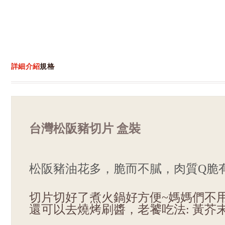
詳細介紹
規格
台灣松阪豬切片 盒裝
松阪豬油花多，脆而不膩，肉質Q脆有
切片切好了煮火鍋好方便~媽媽們不用
還可以去燒烤刷醬，老饕吃法: 黃芥