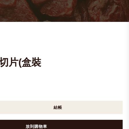
切片(盒裝
結帳
放到購物車