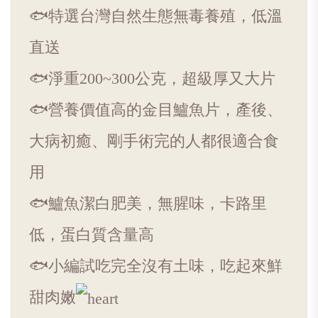
🐟特選台灣自然生態無毒養殖，低溫
直送
🐟淨重200~300公克，超級厚又大片
🐟
營養價值高的金目鱸魚片，產後、
大病初癒、剛手術完的人都很適合食
用
🐟
鱸魚潔白肥美，無腥味，卡路里
低，蛋白質含量高
🐟小編試吃完全沒有土味，吃起來鮮
甜肉嫩