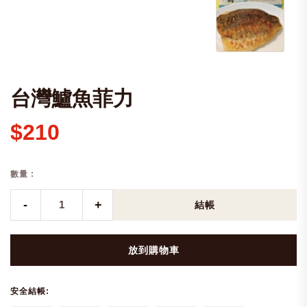
台灣鱸魚菲力
$210
數量 :
-
+
結帳
放到購物車
安全結帳: