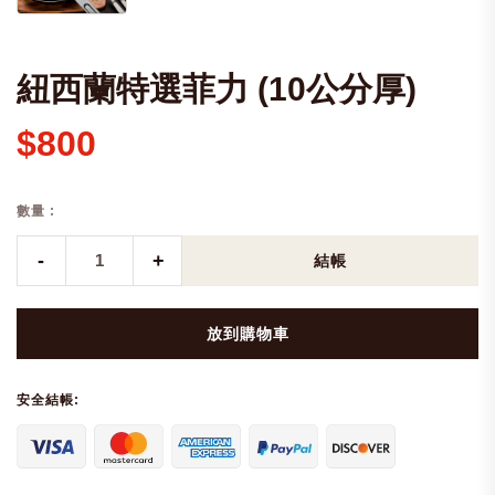
紐西蘭特選菲力 (10公分厚)
$800
數量 :
-
+
結帳
放到購物車
安全結帳: