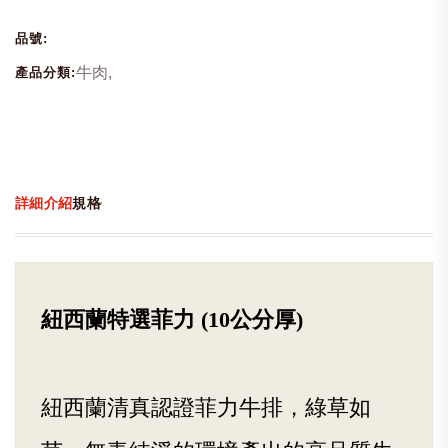
品號:
牛肉,
產品分類:
詳細介紹
規格
紐西蘭特選菲力 (10公分厚)
紐西蘭清真認證菲力牛排，綠草如