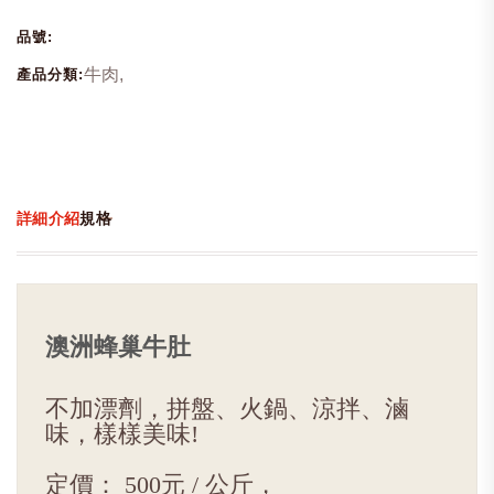
品號:
牛肉,
產品分類:
詳細介紹
規格
澳洲蜂巢牛肚
不加漂劑，拼盤、火鍋、涼拌、滷
味，樣樣美味!
定價： 500元 / 公斤，