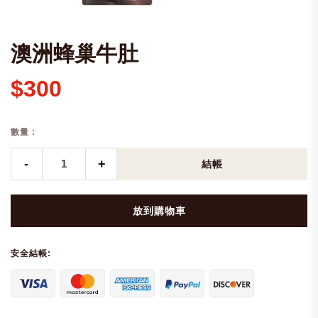
澳洲蜂巢牛肚
$300
數量 :
-
+
結帳
放到購物車
安全結帳: