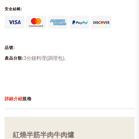
安全結帳:
品號:
3分鐘料理(調理包),
產品分類:
詳細介紹
規格
紅燒半筋半肉牛肉爐