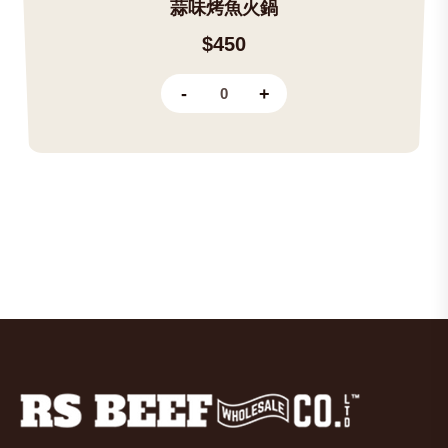
蒜味烤魚火鍋
$450
-
+