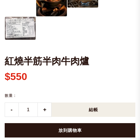
紅燒半筋半肉牛肉爐
$550
數量 :
-
+
結帳
放到購物車