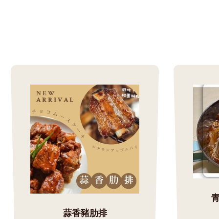
蒜香豬肋排