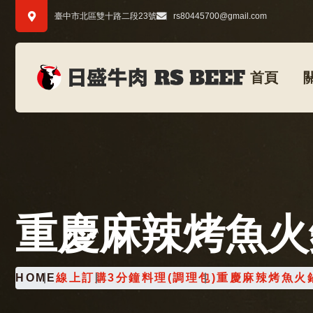
臺中市北區雙十路二段23號
rs80445700@gmail.com
首頁
重慶麻辣烤魚火
HOME
線上訂購
3分鐘料理(調理包)
重慶麻辣烤魚火