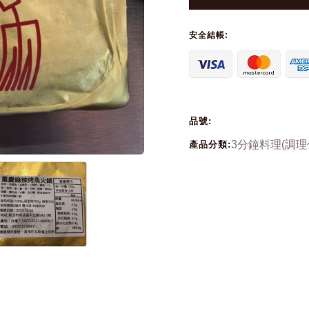
安全結帳:
品號:
3分鐘料理(調理包
產品分類: