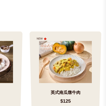
NEW
英式南瓜燉牛肉
$125