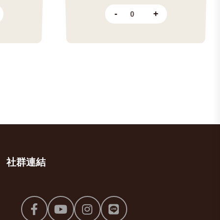
-
+
社群連結