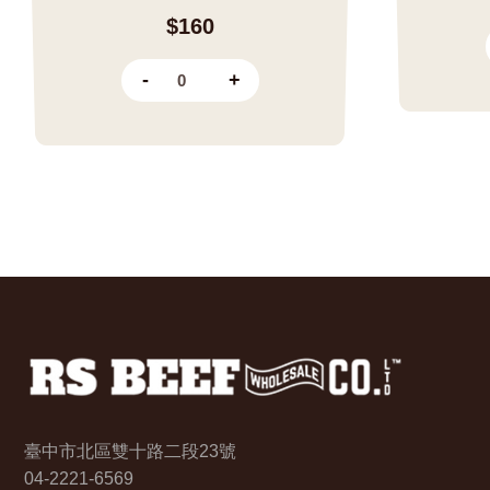
$160
-
+
臺中市北區雙十路二段23號
04-2221-6569