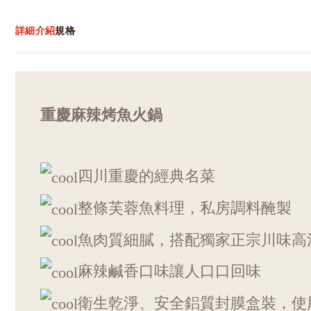
詳細介紹
規格
重慶麻辣烤魚火鍋
四川重慶的經典名菜
整條芙蓉魚料理，私房調料醃製
魚肉質細膩，搭配獨家正宗川味高
麻辣鹹香口味讓人口口回味
衛生乾淨、安全鋁質封膜盒裝，使