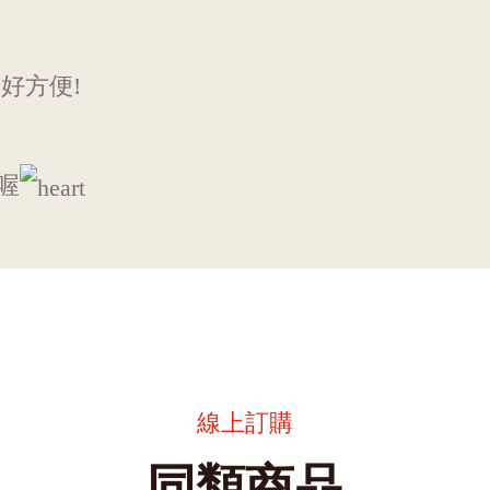
好方便!
喔
線上訂購
同類商品