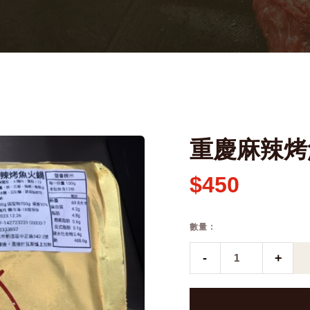
重慶麻辣烤
$450
數量 :
-
+