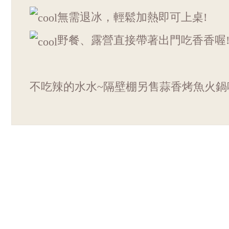
無需退冰，輕鬆加熱即可上桌!
野餐、露營直接帶著出門吃香香喔!
不吃辣的水水~隔壁棚另售蒜香烤魚火鍋