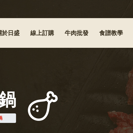
關於日盛
線上訂購
牛肉批發
食譜教學
鍋
鍋