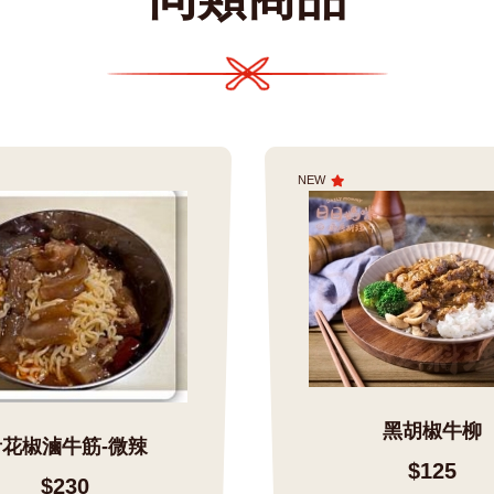
NEW
黑胡椒牛柳
青花椒滷牛筋-微辣
$125
$230