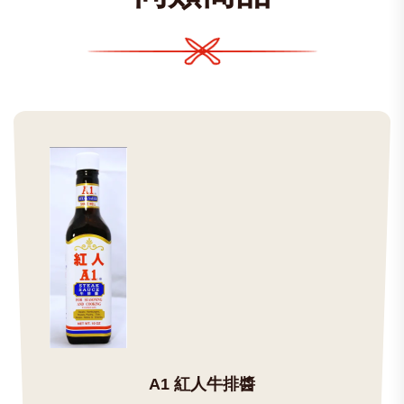
A1 紅人牛排醬