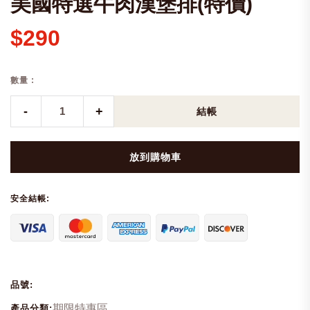
美國特選牛肉漢堡排(特價)
$290
數量 :
-
+
結帳
放到購物車
安全結帳:
品號:
期限特惠區,
產品分類: