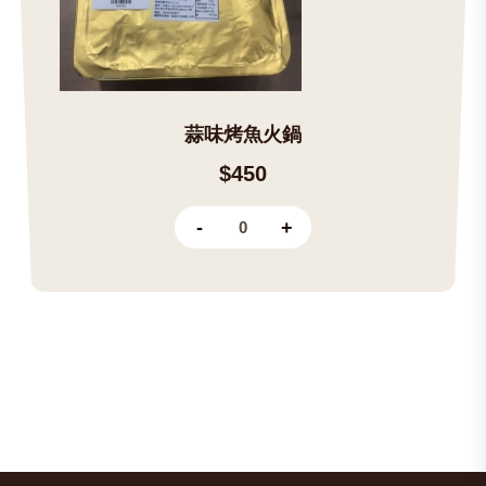
蒜味烤魚火鍋
$450
-
+