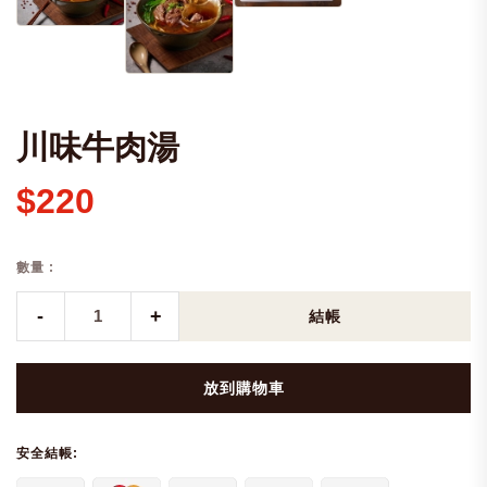
川味牛肉湯
$220
數量 :
-
+
結帳
放到購物車
安全結帳: