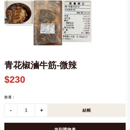
青花椒滷牛筋-微辣
$230
數量 :
-
+
結帳
放到購物車